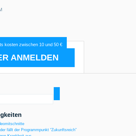
M
ts kosten zwischen 10 und 50 €
ER ANMELDEN
gkeiten
deomitschnitte
ider fällt der Programmpunkt “Zukunftsreich”
gen Krankheit aus